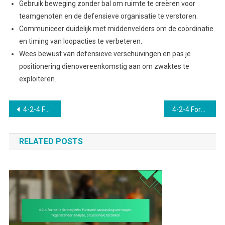
Gebruik beweging zonder bal om ruimte te creëren voor
teamgenoten en de defensieve organisatie te verstoren.
Communiceer duidelijk met middenvelders om de coördinatie
en timing van loopacties te verbeteren.
Wees bewust van defensieve verschuivingen en pas je
positionering dienovereenkomstig aan om zwaktes te
exploiteren.
Post
4-2-4 Formatie: Benutten van tegenstander zwaktes, Tactische analyse, Wedstrijdplanning
4-2-4 Formatie Strategieën: Hoge druk implementatie, Beweging zonder bal, Tactische discipline
navigation
RELATED POSTS