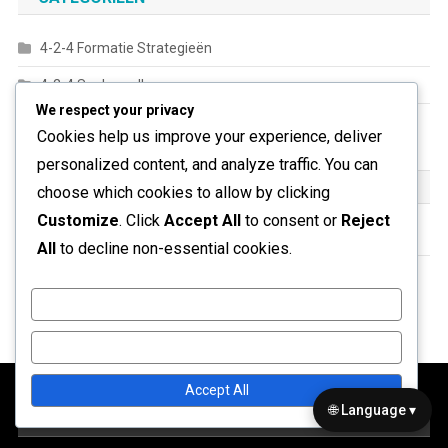
4-2-4 Formatie Strategieën
4-2-4 Spelersrollen
We respect your privacy
4-2-4 Tactische Voordelen
Cookies help us improve your experience, deliver
personalized content, and analyze traffic. You can
ARCHIEF
choose which cookies to allow by clicking
Customize
. Click
Accept All
to consent or
Reject
February 2026
All
to decline non-essential cookies.
January 2026
Customize
Reject All
Accept All
🌐 Language ▾
JURIDISCH