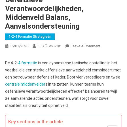
Verantwoordelijkheden,
Middenveld Balans,
Aanvalsondersteuning
4-2-4 Formatie Strategieën
Leo Donovan
On
16/01/2026
Leave A Comment
4-
2-
De 4-2-
4 formatie
is een dynamische tactische opstelling in het
4
voetbal die een sterke offensieve aanwezigheid combineert met
Formatie
een betrouwbaar defensief kader. Door vier verdedigers en twee
Strategieën:
centrale middenvelder
s in te zetten, kunnen teams hun
Defensieve
defensieve verantwoordelijkheden effectief balanceren terwijl
Verantwoordelij
Middenveld
ze aanvallende acties ondersteunen, wat zorgt voor zowel
Balans,
stabiliteit als creativiteit op het veld.
Aanvalsonderst
Key sections in the article: