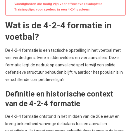
Vaardigheden die nodig zijn voor effectieve roladaptatie
Trainingstips voor spelers in een 4-2-4 systeem
Wat is de 4-2-4 formatie in
voetbal?
De 4-2-4 formatie is een tactische opstelling in het voetbal met
vier verdedigers, twee middenvelders en vier aanvallers. Deze
formatie legt de nadruk op aanvallend spel terwijl een solide
defensieve structuur behouden blijft, waardoor het populair is in
verschillende competitieve liga’s.
Definitie en historische context
van de 4-2-4 formatie
De 4-2-4 formatie ontstond in het midden van de 20e eeuw en
kreeg bekendheid vanwege de balans tussen aanval en