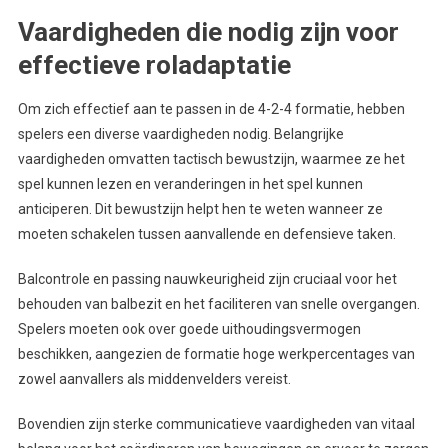
Vaardigheden die nodig zijn voor
effectieve roladaptatie
Om zich effectief aan te passen in de 4-2-4 formatie, hebben
spelers een diverse vaardigheden nodig. Belangrijke
vaardigheden omvatten tactisch bewustzijn, waarmee ze het
spel kunnen lezen en veranderingen in het spel kunnen
anticiperen. Dit bewustzijn helpt hen te weten wanneer ze
moeten schakelen tussen aanvallende en defensieve taken.
Balcontrole en passing nauwkeurigheid zijn cruciaal voor het
behouden van balbezit en het faciliteren van snelle overgangen.
Spelers moeten ook over goede uithoudingsvermogen
beschikken, aangezien de formatie hoge werkpercentages van
zowel aanvallers als middenvelders vereist.
Bovendien zijn sterke communicatieve vaardigheden van vitaal