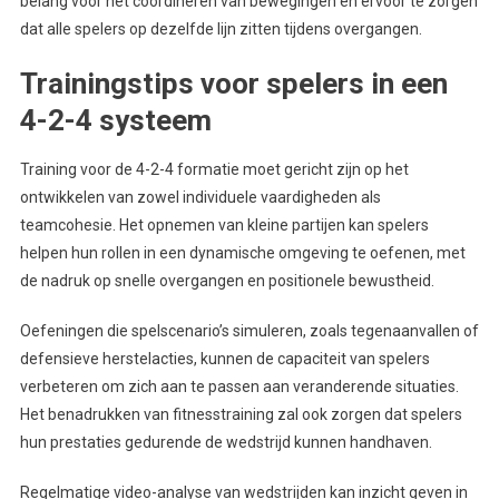
belang voor het coördineren van bewegingen en ervoor te zorgen
dat alle spelers op dezelfde lijn zitten tijdens overgangen.
Trainingstips voor spelers in een
4-2-4 systeem
Training voor de 4-2-4 formatie moet gericht zijn op het
ontwikkelen van zowel individuele vaardigheden als
teamcohesie. Het opnemen van kleine partijen kan spelers
helpen hun rollen in een dynamische omgeving te oefenen, met
de nadruk op snelle overgangen en positionele bewustheid.
Oefeningen die spelscenario’s simuleren, zoals tegenaanvallen of
defensieve herstelacties, kunnen de capaciteit van spelers
verbeteren om zich aan te passen aan veranderende situaties.
Het benadrukken van fitnesstraining zal ook zorgen dat spelers
hun prestaties gedurende de wedstrijd kunnen handhaven.
Regelmatige video-analyse van wedstrijden kan inzicht geven in