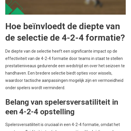
Hoe beïnvloedt de diepte van
de selectie de 4-2-4 formatie?
De diepte van de selectie heeft een significante impact op de
effectiviteit van de 4-2-4 formatie door teams in staat te stellen
prestatieniveaus gedurende een wedstrijd en over het seizoen te
handhaven. Een bredere selectie biedt opties voor wissels,
waardoor tactische aanpassingen mogelijk zijn en vermoeidheid
onder spelers wordt verminderd.
Belang van spelersversatiliteit in
een 4-2-4 opstelling
Spelersversatiliteit is cruciaal in een 4-2-4 formatie, omdat het