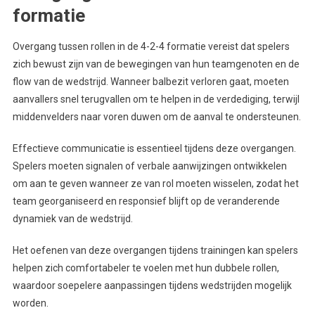
formatie
Overgang tussen rollen in de 4-2-4 formatie vereist dat spelers
zich bewust zijn van de bewegingen van hun teamgenoten en de
flow van de wedstrijd. Wanneer balbezit verloren gaat, moeten
aanvallers snel terugvallen om te helpen in de verdediging, terwijl
middenvelders naar voren duwen om de aanval te ondersteunen.
Effectieve communicatie is essentieel tijdens deze overgangen.
Spelers moeten signalen of verbale aanwijzingen ontwikkelen
om aan te geven wanneer ze van rol moeten wisselen, zodat het
team georganiseerd en responsief blijft op de veranderende
dynamiek van de wedstrijd.
Het oefenen van deze overgangen tijdens trainingen kan spelers
helpen zich comfortabeler te voelen met hun dubbele rollen,
waardoor soepelere aanpassingen tijdens wedstrijden mogelijk
worden.