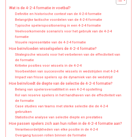
Wat is de 4-2-4 formatie in voetbal?
Definitie en historische context van de 4-2-4 formatie
Belangrijke tactische voordelen van de 4-2-4 formatie
Typische spelerspositionering in een 4-2-4 formatie
Veelvoorkomende scenario’s voor het gebruik van de 4-2-4
formatie
Visuele representatie van de 4-2-4 formatie
Hoe beïnvloeden wisselspelers de 4-2-4 formatie?
Strategische wissels voor het verbeteren van de effectiviteit van
de formatie
Kritieke posities voor wissels in de 4-2-4
Voorbeelden van succesvolle wissels in wedstrijden met 4-2-4
Impact van frisse spelers op de dynamiek van de wedstrijd
Hoe beïnvloedt de diepte van de selectie de 4-2-4 formatie?
Belang van spelersversatiliteit in een 4-2-4 opstelling
Rol van reserve spelers in het handhaven van de effectiviteit van
de formatie
Case studies van teams met sterke selectie die de 4-2-4
gebruiken
Statistische analyse van selectie diepte en prestaties
Hoe passen spelers zich aan hun rollen in de 4-2-4 formatie aan?
Verantwoordelijkheden van elke positie in de 4-2-4
Overgang tussen rollen binnen de formatie