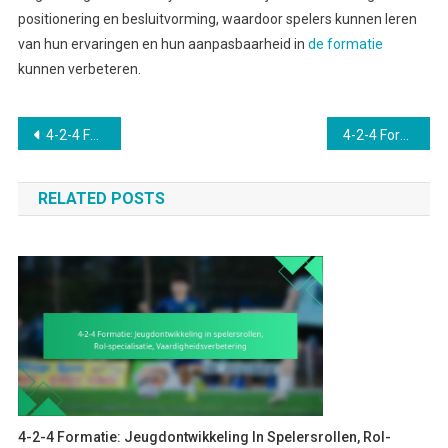
positionering en besluitvorming, waardoor spelers kunnen leren
van hun ervaringen en hun aanpasbaarheid in
de formatie
kunnen verbeteren.
Post
4-2-4 Formatie: Rolontwikkeling, Aanpassen aan tegenstanders, Situationeel bewustzijn
4-2-4 Formatie Strategieën: Speler positionering, Bewegingscoördinatie, Tactische flexibiliteit
navigation
RELATED POSTS
4-2-4 Formatie: Jeugdontwikkeling In Spelersrollen, Rol-