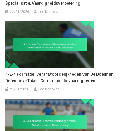
Specialisatie, Vaardigheidsverbetering
22/01/2026
Leo Donovan
4-2-4 Formatie: Verantwoordelijkheden Van De Doelman,
Defensieve Taken, Communicatievaardigheden
27/01/2026
Leo Donovan