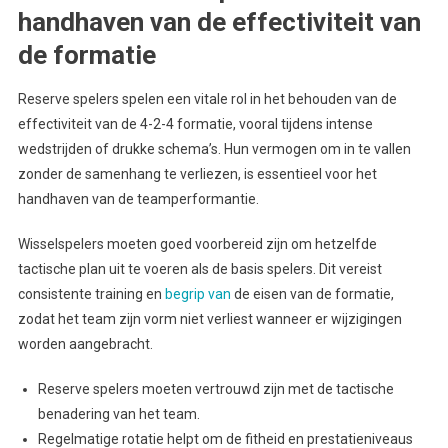
handhaven van de effectiviteit van
de formatie
Reserve spelers spelen een vitale rol in het behouden van de
effectiviteit van de 4-2-4 formatie, vooral tijdens intense
wedstrijden of drukke schema’s. Hun vermogen om in te vallen
zonder de samenhang te verliezen, is essentieel voor het
handhaven van de teamperformantie.
Wisselspelers moeten goed voorbereid zijn om hetzelfde
tactische plan uit te voeren als de basis spelers. Dit vereist
consistente training en
begrip van
de eisen van de formatie,
zodat het team zijn vorm niet verliest wanneer er wijzigingen
worden aangebracht.
Reserve spelers moeten vertrouwd zijn met de tactische
benadering van het team.
Regelmatige rotatie helpt om de fitheid en prestatieniveaus