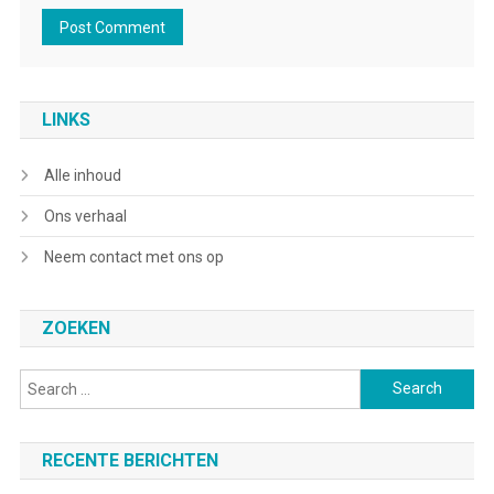
LINKS
Alle inhoud
Ons verhaal
Neem contact met ons op
ZOEKEN
Search
for:
RECENTE BERICHTEN