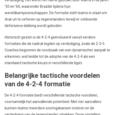
verdediging. Het werd met name gebruikt door teams in de jaren
’50 en ’60, waaronder Brazilië tijdens hun
wereldkampioenschappen. De formatie stelt teams in staat om
druk uit te oefenen op tegenstanders terwijl er voldoende
defensieve dekking wordt geboden.
Historisch gezien is de 4-2-4 geëvolueerd vanuit eerdere
formaties die de nadruk legden op verdediging, zoals de 2-3-5.
Coaches begonnen de noodzaak van een dynamischer aanpak te
erkennen, wat leidde tot de adoptie van de 4-2-4 als een
standaard tactische keuze in verschillende liga’s.
Belangrijke tactische voordelen
van de 4-2-4 formatie
De 4-2-4 formatie biedt verschillende tactische voordelen,
voornamelijk het aanvallende potentieel. Met vier aanvallers
kunnen teams meerdere scoringskansen creëren en de
verdediging van de tegenstander uitrekken. Deze opstelling