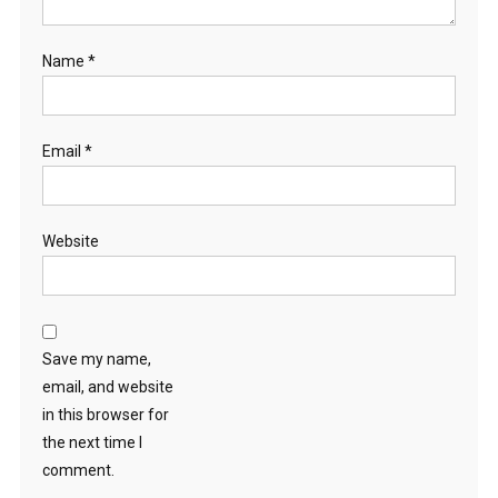
Name
*
Email
*
Website
Save my name,
email, and website
in this browser for
the next time I
comment.