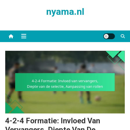
Skip
nyama.nl
to
content
4-2-4 Formatie: Invloed Van
Vervangers, Diepte Van De