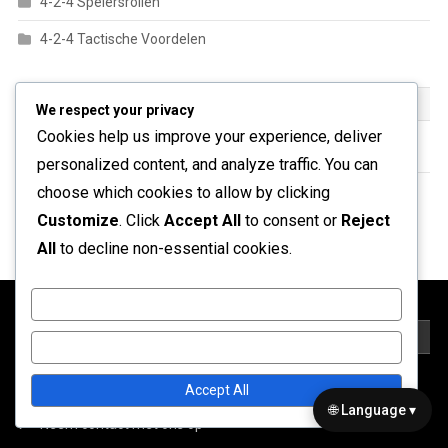
4-2-4 Spelersrollen
4-2-4 Tactische Voordelen
ARCHIEF
We respect your privacy
Cookies help us improve your experience, deliver
February 2026
personalized content, and analyze traffic. You can
January 2026
choose which cookies to allow by clicking
Customize
. Click
Accept All
to consent or
Reject
All
to decline non-essential cookies.
Customize
JURIDISCH
Reject All
Ons verhaal
Accept All
🌐 Language ▾
Neem contact met ons op