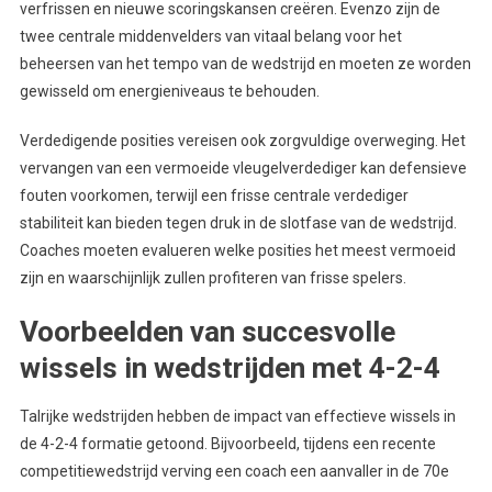
verfrissen en nieuwe scoringskansen creëren. Evenzo zijn de
twee centrale middenvelders van vitaal belang voor het
beheersen van het tempo van de wedstrijd en moeten ze worden
gewisseld om energieniveaus te behouden.
Verdedigende posities vereisen ook zorgvuldige overweging. Het
vervangen van een vermoeide vleugelverdediger kan defensieve
fouten voorkomen, terwijl een frisse centrale verdediger
stabiliteit kan bieden tegen druk in de slotfase van de wedstrijd.
Coaches moeten evalueren welke posities het meest vermoeid
zijn en waarschijnlijk zullen profiteren van frisse spelers.
Voorbeelden van succesvolle
wissels in wedstrijden met 4-2-4
Talrijke wedstrijden hebben de impact van effectieve wissels in
de 4-2-4 formatie getoond. Bijvoorbeeld, tijdens een recente
competitiewedstrijd verving een coach een aanvaller in de 70e