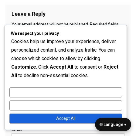
Leave a Reply
Your email address will not be published.
Required fields
are marked
*
We respect your privacy
Cookies help us improve your experience, deliver
Comment
*
personalized content, and analyze traffic. You can
choose which cookies to allow by clicking
Customize
. Click
Accept All
to consent or
Reject
All
to decline non-essential cookies.
Customize
Name
*
Reject All
Accept All
🌐 Language ▾
Email
*