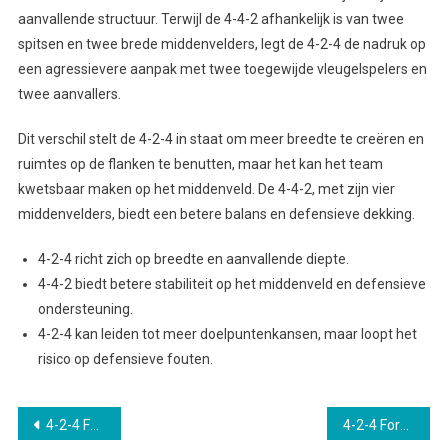
aanvallende structuur. Terwijl de 4-4-2 afhankelijk is van twee
spitsen en twee brede middenvelders, legt de 4-2-4 de nadruk op
een agressievere aanpak met twee toegewijde vleugelspelers en
twee aanvallers.
Dit verschil stelt de 4-2-4 in staat om meer breedte te creëren en
ruimtes op de flanken te benutten, maar het kan het team
kwetsbaar maken op het middenveld. De 4-4-2, met zijn vier
middenvelders, biedt een betere balans en defensieve dekking.
4-2-4 richt zich op breedte en aanvallende diepte.
4-4-2 biedt betere stabiliteit op het middenveld en defensieve
ondersteuning.
4-2-4 kan leiden tot meer doelpuntenkansen, maar loopt het
risico op defensieve fouten.
Post
4-2-4 Formatie Strategieën: Aanvalsstructuren, Defensieve opstelling, Overgangsplay
4-2-4 Formatie: Positiespel, Begrip van rollen, Dynamiek in teamwork