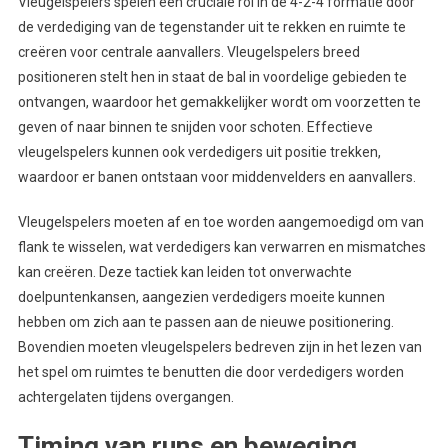
Vleugelspelers spelen een cruciale rol in de 4-2-4 formatie door
de verdediging van de tegenstander uit te rekken en ruimte te
creëren voor centrale aanvallers. Vleugelspelers breed
positioneren stelt hen in staat de bal in voordelige gebieden te
ontvangen, waardoor het gemakkelijker wordt om voorzetten te
geven of naar binnen te snijden voor schoten. Effectieve
vleugelspelers kunnen ook verdedigers uit positie trekken,
waardoor er banen ontstaan voor middenvelders en aanvallers.
Vleugelspelers moeten af en toe worden aangemoedigd om van
flank te wisselen, wat verdedigers kan verwarren en mismatches
kan creëren. Deze tactiek kan leiden tot onverwachte
doelpuntenkansen, aangezien verdedigers moeite kunnen
hebben om zich aan te passen aan de nieuwe positionering.
Bovendien moeten vleugelspelers bedreven zijn in het lezen van
het spel om ruimtes te benutten die door verdedigers worden
achtergelaten tijdens overgangen.
Timing van runs en beweging