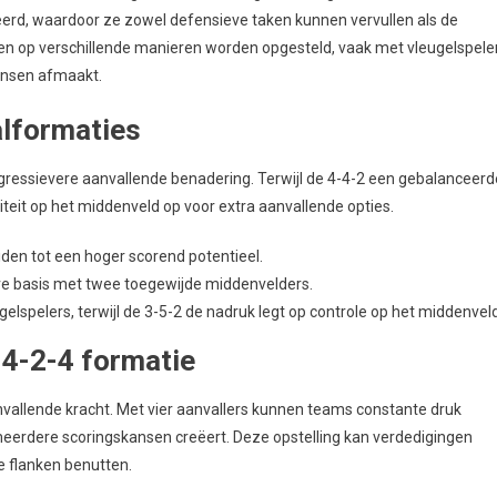
neerd, waardoor ze zowel defensieve taken kunnen vervullen als de
en op verschillende manieren worden opgesteld, vaak met vleugelspele
kansen afmaakt.
alformaties
 agressievere aanvallende benadering. Terwijl de 4-4-2 een gebalanceerd
liteit op het middenveld op voor extra aanvallende opties.
iden tot een hoger scorend potentieel.
ve basis met twee toegewijde middenvelders.
gelspelers, terwijl de 3-5-2 de nadruk legt op controle op het middenveld
 4-2-4 formatie
anvallende kracht. Met vier aanvallers kunnen teams constante druk
eerdere scoringskansen creëert. Deze opstelling kan verdedigingen
e flanken benutten.