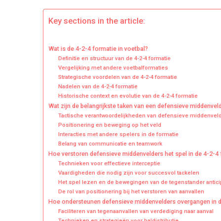
De
Ver
Key sections in the article:
Midd
Spel
Wat is de 4-2-4 formatie in voetbal?
Onde
Definitie en structuur van de 4-2-4 formatie
Ond
Vergelijking met andere voetbalformaties
Bij
Strategische voordelen van de 4-2-4 formatie
Tran
Nadelen van de 4-2-4 formatie
Historische context en evolutie van de 4-2-4 formatie
Wat zijn de belangrijkste taken van een defensieve middenveld
Tactische verantwoordelijkheden van defensieve middenvel
Positionering en beweging op het veld
Interacties met andere spelers in de formatie
Belang van communicatie en teamwork
Hoe verstoren defensieve middenvelders het spel in de 4-2-4
Technieken voor effectieve interceptie
Vaardigheden die nodig zijn voor succesvol tackelen
Het spel lezen en de bewegingen van de tegenstander antic
De rol van positionering bij het verstoren van aanvallen
Hoe ondersteunen defensieve middenvelders overgangen in d
Faciliteren van tegenaanvallen van verdediging naar aanval
Technieken en strategieën voor baldistributie