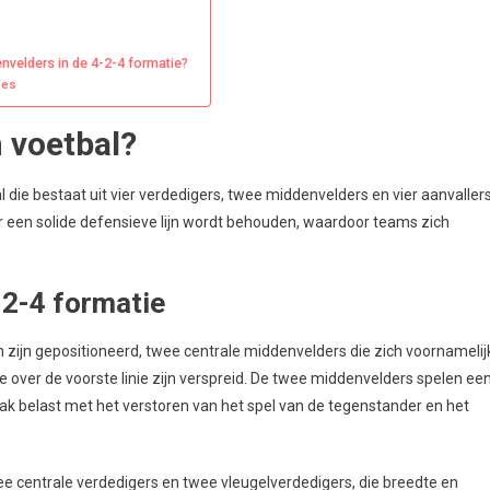
velders in de 4-2-4 formatie?
ies
n voetbal?
al die bestaat uit vier verdedigers, twee middenvelders en vier aanvallers
er een solide defensieve lijn wordt behouden, waardoor teams zich
-2-4 formatie
in zijn gepositioneerd, twee centrale middenvelders die zich voornamelij
die over de voorste linie zijn verspreid. De twee middenvelders spelen ee
vaak belast met het verstoren van het spel van de tegenstander en het
 centrale verdedigers en twee vleugelverdedigers, die breedte en