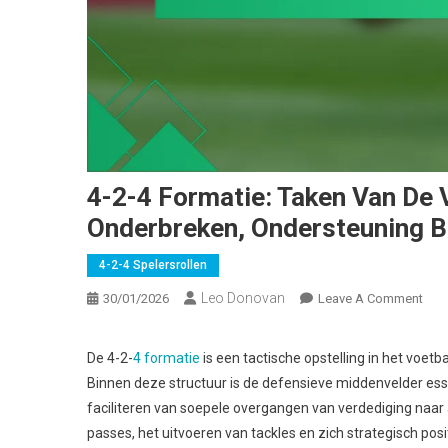
4-2-4 Formatie: Taken Van De 
Onderbreken, Ondersteuning Bi
4-2-4 Spelersrollen
Leo Donovan
On
30/01/2026
Leave A Comment
4-
2-
De 4-2-
4 formatie
is een tactische opstelling in het voetb
4
Binnen deze structuur is de defensieve middenvelder ess
Form
faciliteren van soepele overgangen van verdediging naa
Tak
passes, het uitvoeren van tackles en zich strategisch pos
Van