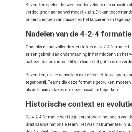
Bovendien spelen de twee middenvelders een cruciale rol 
verdediging naar aanval mogelijk zijn. Dit kan tegenstand
onderscheppen van passes en het lanceren van tegenaan
Nadelen van de 4-2-4 formatie
Ondanks de aanvallende sterkte kan de 4-2-4 formatie 
er een gebrek aan ondersteuning in het midden van het v
balbezit te domineren. Dit kan leiden tot gaten in de ver
Bovendien, als de aanvallers niet effectief teruglopen, k
tegenpartij. Teams die deze formatie gebruiken, moeten e
als defensieve taken om deze risico’s te beperken.
Historische context en evoluti
De 4-2-4 formatie heeft zijn oorsprong in het begin van d
Braziliaanse nationale team. Het was instrumenteel in 
de effectiviteit van een vloeiende aanvallende stijl in c