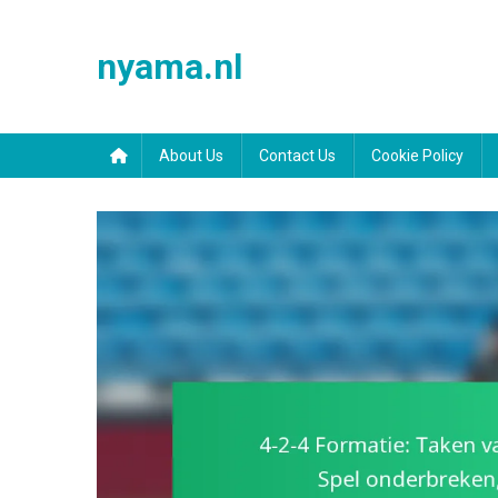
Skip
to
nyama.nl
content
About Us
Contact Us
Cookie Policy