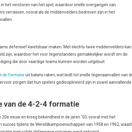
in het verstoren van het spel, waardoor snelle overgangen van
ers verrassen, vooral als de middenvelders bedreven zijn in het
vallen.
teams defensief kwetsbaar maken. Met slechts twee middenvelders kan
eld zijn, waardoor het voor tegenstanders gemakkelijker wordt om de
dediging die door vaardige teams kunnen worden uitgebuit.
an
de formatie
uit balans raken, wat leidt tot snelle tegenaanvallen van d
rvoor zorgen dat hun spelers gedisciplineerd zijn in zowel aanvallende
e van de 4-2-4 formatie
e 20e eeuw en kreeg bekendheid in de jaren ’50, vooral met het
hun succes tijdens de Wereldkampioenschappen van 1958 en 1962, waarb
ombinatie met solide defensieve principes werd getoond.