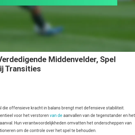
Verdedigende Middenvelder, Spel
j Transities
al die offensieve kracht in balans brengt met defensieve stabiliteit.
entieel voor het verstoren
van de
aanvallen van de tegenstander en het
atie:
r aanval. Hun verantwoordelijkheden omvatten het onderscheppen van
en
itioneren om de controle over het spel te behouden.