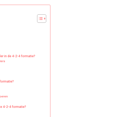
dedigende
envelder,
rbreken,
ersteuning
sities
er in de 4-2-4 formatie?
ders
 formatie?
iperen
e 4-2-4 formatie?