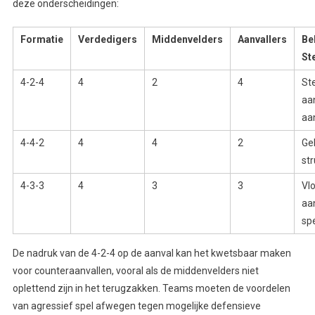
deze onderscheidingen:
Formatie
Verdedigers
Middenvelders
Aanvallers
Be
St
4-2-4
4
2
4
St
aa
aa
4-4-2
4
4
2
Ge
st
4-3-3
4
3
3
Vl
aa
sp
De nadruk van de 4-2-4 op de aanval kan het kwetsbaar maken
voor counteraanvallen, vooral als de middenvelders niet
oplettend zijn in het terugzakken. Teams moeten de voordelen
van agressief spel afwegen tegen mogelijke defensieve