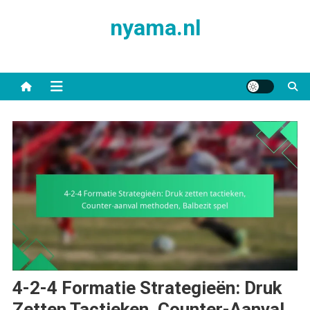
Skip
nyama.nl
to
content
4-2-4 Formatie Strategieën: Druk
Zetten Tactieken, Counter-Aanval