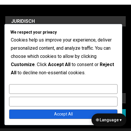
JURIDISCH
We respect your privacy
Ons verhaal
Cookies help us improve your experience, deliver
Neem contact met ons op
personalized content, and analyze traffic. You can
choose which cookies to allow by clicking
Privacybeleid
Customize
. Click
Accept All
to consent or
Reject
Algemene voorwaarden
All
to decline non-essential cookies.
Cookievoorkeuren
Customize
ZOEKEN
Reject All
Search
Accept All
for:
🌐 Language ▾