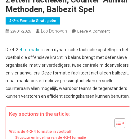
Methoden, Balbezit Spel
4-2-4 Formatie Strategieën
Leo Donovan
On
29/01/2026
Leave A Comment
4-
2-
De 4-2-
4 formatie
is een dynamische tactische opstelling in het
4
voetbal die offensieve kracht in balans brengt met defensieve
Formatie
organisatie, met vier verdedigers, twee centrale middenvelders
Strategieën:
en vier aanvallers. Deze formatie faciliteert niet alleen balbezit,
Druk
maar maakt ook effectieve pressingtactieken en snelle
Zetten
Tactieken,
counteraanvallen mogelijk, waardoor teams de tegenstanders
Counter-
kunnen verstoren en efficiënt scoringskansen kunnen benutten.
Aanval
Methoden,
Key sections in the article:
Balbezit
Spel
Wat is de 4-2-4 formatie in voetbal?
Structuur en indeling van de 4-2-4 formatie