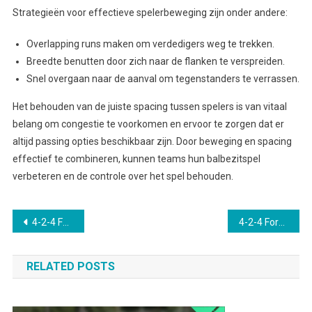
Strategieën voor effectieve spelerbeweging zijn onder andere:
Overlapping runs maken om verdedigers weg te trekken.
Breedte benutten door zich naar de flanken te verspreiden.
Snel overgaan naar de aanval om tegenstanders te verrassen.
Het behouden van de juiste spacing tussen spelers is van vitaal
belang om congestie te voorkomen en ervoor te zorgen dat er
altijd passing opties beschikbaar zijn. Door beweging en spacing
effectief te combineren, kunnen teams hun balbezitspel
verbeteren en de controle over het spel behouden.
Post
4-2-4 Formatie Strategieën: Synergie tussen lijnen, Spelersrollen, Tactische coherentie
4-2-4 Formatie: Offensieve superioriteit, Ruimte-exploitatie, Doelpuntenpotentieel
navigation
RELATED POSTS